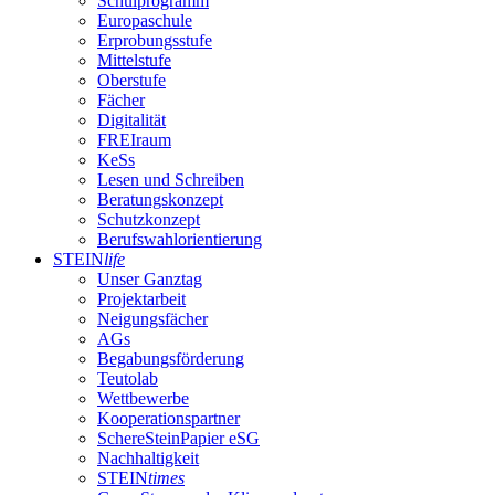
Schulprogramm
Europaschule
Erprobungsstufe
Mittelstufe
Oberstufe
Fächer
Digitalität
FREIraum
KeSs
Lesen und Schreiben
Beratungskonzept
Schutzkonzept
Berufswahlorientierung
STEIN
life
Unser Ganztag
Projektarbeit
Neigungsfächer
AGs
Begabungsförderung
Teutolab
Wettbewerbe
Kooperationspartner
SchereSteinPapier eSG
Nachhaltigkeit
STEIN
times