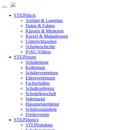
STEIN
facts
Anfahrt & Lageplan
Daten & Fakten
Klassen & Mentoren
Kürzel & Mailadressen
Unterrichtszeiten
Schulgeschichte
FvSG-Videos
STEIN
team
Schulleitung
Kollegium
Schülervertretung
Elternvertretung
Fachschaften
Schulkonferenz
Schulpflegschaft
Sekretariat
Hausmeisterdienst
Schulsozialarbeit
Förderverein
STEIN
basics
STEINstruktur