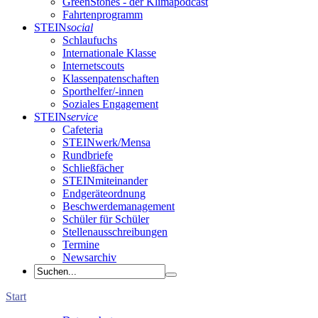
GreenStones - der Klimapodcast
Fahrtenprogramm
STEIN
social
Schlaufuchs
Internationale Klasse
Internetscouts
Klassenpatenschaften
Sporthelfer/-innen
Soziales Engagement
STEIN
service
Cafeteria
STEINwerk/Mensa
Rundbriefe
Schließfächer
STEINmiteinander
Endgeräteordnung
Beschwerdemanagement
Schüler für Schüler
Stellenausschreibungen
Termine
Newsarchiv
Start