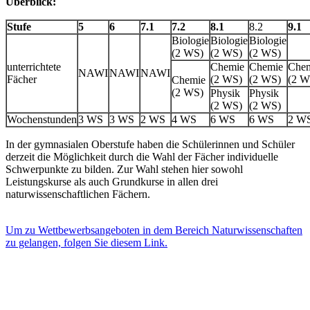
Überblick:
Stufe
5
6
7.1
7.2
8.1
8.2
9.1
Biologie
Biologie
Biologie
(2 WS)
(2 WS)
(2 WS)
unterrichtete
Chemie
Chemie
Che
NAWI
NAWI
NAWI
Fächer
(2 WS)
(2 WS)
(2 W
Chemie
(2 WS)
Physik
Physik
(2 WS)
(2 WS)
Wochenstunden
3 WS
3 WS
2 WS
4 WS
6 WS
6 WS
2 W
In der gymnasialen Oberstufe haben die Schülerinnen und Schüler
derzeit die Möglichkeit durch die Wahl der Fächer individuelle
Schwerpunkte zu bilden. Zur Wahl stehen hier sowohl
Leistungskurse als auch Grundkurse in allen drei
naturwissenschaftlichen Fächern.
Um zu
Wettbewerbsangeboten
in dem Bereich Naturwissenschaften
zu gelangen, folgen Sie diesem Link.