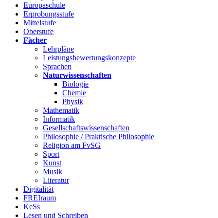
Europaschule
Erprobungsstufe
Mittelstufe
Oberstufe
Fächer
Lehrpläne
Leistungsbewertungskonzepte
Sprachen
Naturwissenschaften
Biologie
Chemie
Physik
Mathematik
Informatik
Gesellschaftswissenschaften
Philosophie / Praktische Philosophie
Religion am FvSG
Sport
Kunst
Musik
Literatur
Digitalität
FREIraum
KeSs
Lesen und Schreiben