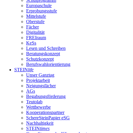
Schulprogramm
Europaschule
Erprobungsstufe
Mittelstufe
Oberstufe
Fächer
Digitalität
FREIraum
KeSs
Lesen und Schreiben
Beratungskonzept
Schutzkonzept
Berufswahlorientierung
STEIN
life
Unser Ganztag
Projektarbeit
Neigungsfächer
AGs
Begabungsförderung
Teutolab
Wettbewerbe
Kooperationspartner
SchereSteinPapier eSG
Nachhaltigkeit
STEIN
times