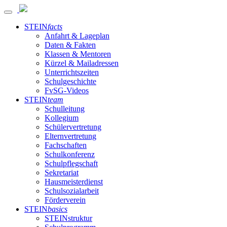
STEIN
facts
Anfahrt & Lageplan
Daten & Fakten
Klassen & Mentoren
Kürzel & Mailadressen
Unterrichtszeiten
Schulgeschichte
FvSG-Videos
STEIN
team
Schulleitung
Kollegium
Schülervertretung
Elternvertretung
Fachschaften
Schulkonferenz
Schulpflegschaft
Sekretariat
Hausmeisterdienst
Schulsozialarbeit
Förderverein
STEIN
basics
STEINstruktur