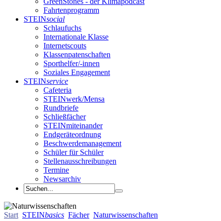
GreenStones - der Klimapodcast
Fahrtenprogramm
STEIN
social
Schlaufuchs
Internationale Klasse
Internetscouts
Klassenpatenschaften
Sporthelfer/-innen
Soziales Engagement
STEIN
service
Cafeteria
STEINwerk/Mensa
Rundbriefe
Schließfächer
STEINmiteinander
Endgeräteordnung
Beschwerdemanagement
Schüler für Schüler
Stellenausschreibungen
Termine
Newsarchiv
Start
STEIN
basics
Fächer
Naturwissenschaften