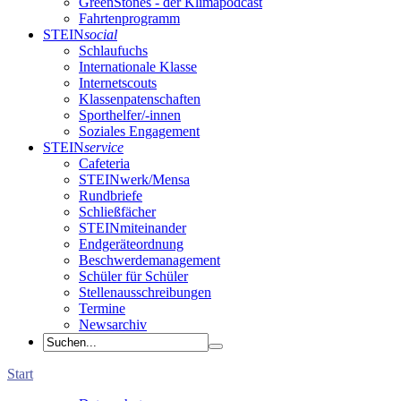
GreenStones - der Klimapodcast
Fahrtenprogramm
STEIN
social
Schlaufuchs
Internationale Klasse
Internetscouts
Klassenpatenschaften
Sporthelfer/-innen
Soziales Engagement
STEIN
service
Cafeteria
STEINwerk/Mensa
Rundbriefe
Schließfächer
STEINmiteinander
Endgeräteordnung
Beschwerdemanagement
Schüler für Schüler
Stellenausschreibungen
Termine
Newsarchiv
Start