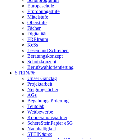
Schulprogramm
Europaschule
Erprobungsstufe
Mittelstufe
Oberstufe
Fächer
Digitalität
FREIraum
KeSs
Lesen und Schreiben
Beratungskonzept
Schutzkonzept
Berufswahlorientierung
STEIN
life
Unser Ganztag
Projektarbeit
Neigungsfächer
AGs
Begabungsförderung
Teutolab
Wettbewerbe
Kooperationspartner
SchereSteinPapier eSG
Nachhaltigkeit
STEIN
times