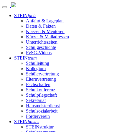
STEIN
facts
Anfahrt & Lageplan
Daten & Fakten
Klassen & Mentoren
Kürzel & Mailadressen
Unterrichtszeiten
Schulgeschichte
FvSG-Videos
STEIN
team
Schulleitung
Kollegium
Schülervertretung
Elternvertretung
Fachschaften
Schulkonferenz
Schulpflegschaft
Sekretariat
Hausmeisterdienst
Schulsozialarbeit
Förderverein
STEIN
basics
STEINstruktur