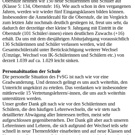
Oberstufe nehmen wir 150 neue Schülerinnen und Schüler auf
(Klasse 5: 134, Oberstufe: 16). Wie auch schon in den vergangenen
Jahren, werden wir wieder fünf Eingangsklassen bilden können.
Insbesondere die Anmeldezahl für die Oberstufe, die im Vergleich
zum letzten Jahr nochmals deutlich gestiegen ist, freut uns sehr, da
dadurch der derzeitige eher kleine 9. Jahrgang mit Eintritt in die
Oberstufe (101 Schüler/-innen) einen deutlichen Zuwachs (+16)
erhält. Da uns mit dem diesjährigen Abiturjahrgang voraussichtlich
136 Schülerinnen und Schüler verlassen werden, wird die
Gesamtschülerzahl unter Berücksichtigung weiterer Wechsel
(Umzüge, Wechsel von IK-Schülerinnen und Schülern etc.) von
derzeit 1.039 auf ca. 1.029 leicht sinken.
Personalsituation der Schule
Die personelle Situation des FvSG ist nach wie vor eine
Gradwanderung. Und dennoch gelingt es uns auch weiterhin, den
Unterricht ungekürzt zu erteilen. Das verdanken wir insbesondere
mittlerweile 15 Vertretungslehrern/-innen, die uns auch weiterhin
unterstützen werden.
Unser großer Dank gilt nach wie vor den Schülerinnen und
Schülern, die den häufigen Lehrerwechseln, die wir stets nach
detaillierter Abwägung aller Interessen treffen, meist sehr
aufgeschlossen gegenüberstehen. Der Dank gilt aber auch unseren
Lehrerinnen und Lehrern, die sich aufgrund der Wechsel teils sehr
schnell in neue Themenfelder einarbeiten und auf neue Klassen und