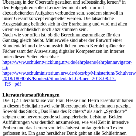
Übergang in der Oberstufe gestalten und selbstständig lernen“ in
den Folgejahren sollen Lernzeiten nicht mehr nur mit
abzuarbeitenden Aufgaben verbunden sein, sondern sinnvoll in
unser Gesamtkonzept eingebettet werden. Die tatsächliche
Ausgestaltung befindet sich in der Erarbeitung und wird mit allen
Gremien schließlich noch abzustimmen sein.
Nach wie vor offen ist, ob die Berechnungsgrundlage für den
Ganztag gleich bleibt. Mittlerweile sind aber der Entwurf einer
Stundentafel und die voraussichtlichen neuen Kernlehrpläne der
Fächer samt der Ausweisung digitaler Kompetenzen im Internet
unter diesen Seiten einsehbar:
https://www.schulentwicklung.nrw.de/lehrplaene/lehrplannavigator-
s-i/
https://www.schulministerium.nrw.de/docs/bp/Ministerium/Schulverw
2018/180905K/Kontext/Stundentafel-G9-neu_2018-08-17-
_RS_.pdf
Literaturkursaufführungen
Die Q2-Literaturkurse von Frau Heske und Herrn Eisenhardt haben
in diesem Schuljahr zwei sehr überzeugende Darbietungen gezeigt.
Sowohl das Stück „Das Haus des Richters“ als auch „Syndicate“
zeigten eine hervorragende schauspielerische Leistung. Beiden
Aufführungen war deutlich anzumerken, wie viel Zeit in intensive
Proben und das Lernen von teils äußerst umfangreichen Texten
geflossen ist. Ein ganz herzlicher Dank geht an alle Schülerinnen