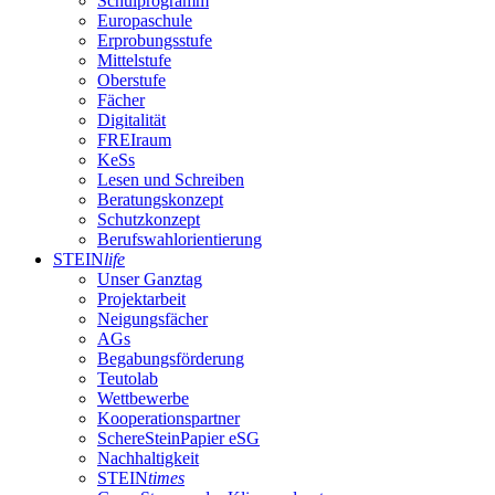
Schulprogramm
Europaschule
Erprobungsstufe
Mittelstufe
Oberstufe
Fächer
Digitalität
FREIraum
KeSs
Lesen und Schreiben
Beratungskonzept
Schutzkonzept
Berufswahlorientierung
STEIN
life
Unser Ganztag
Projektarbeit
Neigungsfächer
AGs
Begabungsförderung
Teutolab
Wettbewerbe
Kooperationspartner
SchereSteinPapier eSG
Nachhaltigkeit
STEIN
times