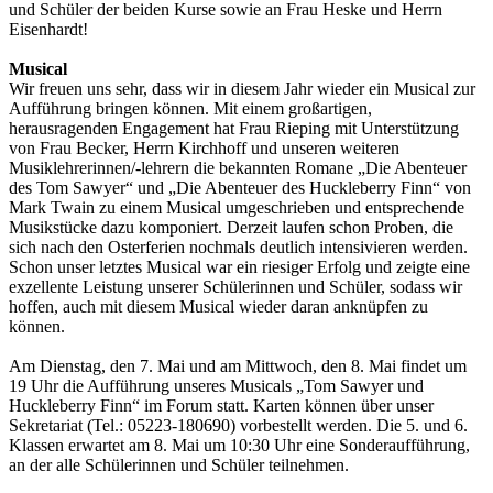
und Schüler der beiden Kurse sowie an Frau Heske und Herrn
Eisenhardt!
Musical
Wir freuen uns sehr, dass wir in diesem Jahr wieder ein Musical zur
Aufführung bringen können. Mit einem großartigen,
herausragenden Engagement hat Frau Rieping mit Unterstützung
von Frau Becker, Herrn Kirchhoff und unseren weiteren
Musiklehrerinnen/-lehrern die bekannten Romane „Die Abenteuer
des Tom Sawyer“ und „Die Abenteuer des Huckleberry Finn“ von
Mark Twain zu einem Musical umgeschrieben und entsprechende
Musikstücke dazu komponiert. Derzeit laufen schon Proben, die
sich nach den Osterferien nochmals deutlich intensivieren werden.
Schon unser letztes Musical war ein riesiger Erfolg und zeigte eine
exzellente Leistung unserer Schülerinnen und Schüler, sodass wir
hoffen, auch mit diesem Musical wieder daran anknüpfen zu
können.
Am Dienstag, den 7. Mai und am Mittwoch, den 8. Mai findet um
19 Uhr die Aufführung unseres Musicals „Tom Sawyer und
Huckleberry Finn“ im Forum statt. Karten können über unser
Sekretariat (Tel.: 05223-180690) vorbestellt werden. Die 5. und 6.
Klassen erwartet am 8. Mai um 10:30 Uhr eine Sonderaufführung,
an der alle Schülerinnen und Schüler teilnehmen.