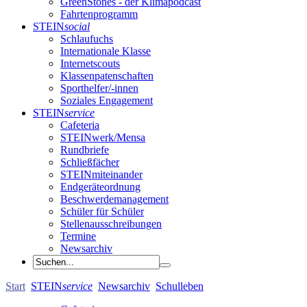
GreenStones - der Klimapodcast
Fahrtenprogramm
STEIN
social
Schlaufuchs
Internationale Klasse
Internetscouts
Klassenpatenschaften
Sporthelfer/-innen
Soziales Engagement
STEIN
service
Cafeteria
STEINwerk/Mensa
Rundbriefe
Schließfächer
STEINmiteinander
Endgeräteordnung
Beschwerdemanagement
Schüler für Schüler
Stellenausschreibungen
Termine
Newsarchiv
Start
STEIN
service
Newsarchiv
Schulleben