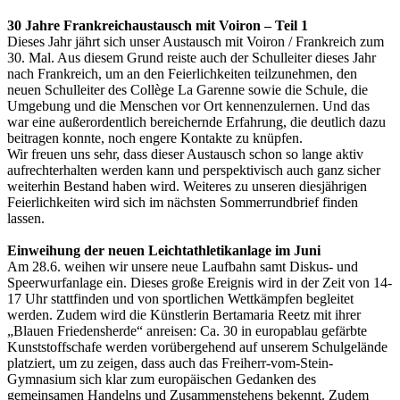
30 Jahre Frankreichaustausch mit Voiron – Teil 1
Dieses Jahr jährt sich unser Austausch mit Voiron / Frankreich zum
30. Mal. Aus diesem Grund reiste auch der Schulleiter dieses Jahr
nach Frankreich, um an den Feierlichkeiten teilzunehmen, den
neuen Schulleiter des Collège La Garenne sowie die Schule, die
Umgebung und die Menschen vor Ort kennenzulernen. Und das
war eine außerordentlich bereichernde Erfahrung, die deutlich dazu
beitragen konnte, noch engere Kontakte zu knüpfen.
Wir freuen uns sehr, dass dieser Austausch schon so lange aktiv
aufrechterhalten werden kann und perspektivisch auch ganz sicher
weiterhin Bestand haben wird. Weiteres zu unseren diesjährigen
Feierlichkeiten wird sich im nächsten Sommerrundbrief finden
lassen.
Einweihung der neuen Leichtathletikanlage im Juni
Am 28.6. weihen wir unsere neue Laufbahn samt Diskus- und
Speerwurfanlage ein. Dieses große Ereignis wird in der Zeit von 14-
17 Uhr stattfinden und von sportlichen Wettkämpfen begleitet
werden. Zudem wird die Künstlerin Bertamaria Reetz mit ihrer
„Blauen Friedensherde“ anreisen: Ca. 30 in europablau gefärbte
Kunststoffschafe werden vorübergehend auf unserem Schulgelände
platziert, um zu zeigen, dass auch das Freiherr-vom-Stein-
Gymnasium sich klar zum europäischen Gedanken des
gemeinsamen Handelns und Zusammenstehens bekennt. Zudem