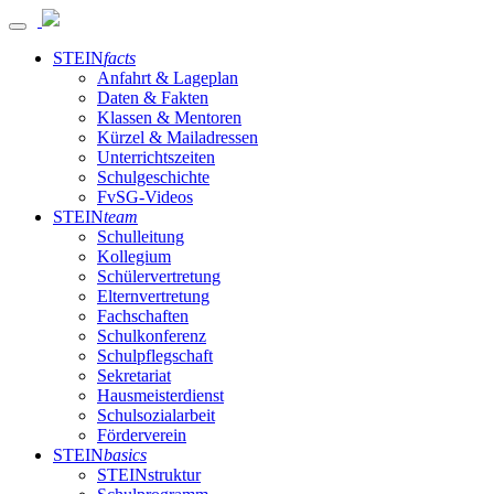
STEIN
facts
Anfahrt & Lageplan
Daten & Fakten
Klassen & Mentoren
Kürzel & Mailadressen
Unterrichtszeiten
Schulgeschichte
FvSG-Videos
STEIN
team
Schulleitung
Kollegium
Schülervertretung
Elternvertretung
Fachschaften
Schulkonferenz
Schulpflegschaft
Sekretariat
Hausmeisterdienst
Schulsozialarbeit
Förderverein
STEIN
basics
STEINstruktur