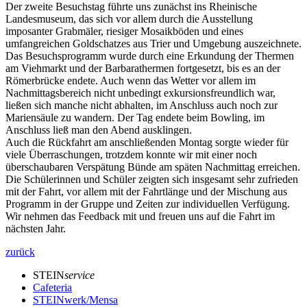
Der zweite Besuchstag führte uns zunächst ins Rheinische
Landesmuseum, das sich vor allem durch die Ausstellung
imposanter Grabmäler, riesiger Mosaikböden und eines
umfangreichen Goldschatzes aus Trier und Umgebung auszeichnete.
Das Besuchsprogramm wurde durch eine Erkundung der Thermen
am Viehmarkt und der Barbarathermen fortgesetzt, bis es an der
Römerbrücke endete. Auch wenn das Wetter vor allem im
Nachmittagsbereich nicht unbedingt exkursionsfreundlich war,
ließen sich manche nicht abhalten, im Anschluss auch noch zur
Mariensäule zu wandern. Der Tag endete beim Bowling, im
Anschluss ließ man den Abend ausklingen.
Auch die Rückfahrt am anschließenden Montag sorgte wieder für
viele Überraschungen, trotzdem konnte wir mit einer noch
überschaubaren Verspätung Bünde am späten Nachmittag erreichen.
Die Schülerinnen und Schüler zeigten sich insgesamt sehr zufrieden
mit der Fahrt, vor allem mit der Fahrtlänge und der Mischung aus
Programm in der Gruppe und Zeiten zur individuellen Verfügung.
Wir nehmen das Feedback mit und freuen uns auf die Fahrt im
nächsten Jahr.
zurück
STEIN
service
Cafeteria
STEINwerk/Mensa