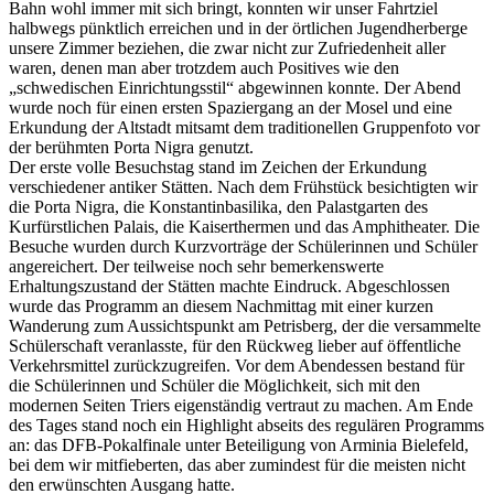
Bahn wohl immer mit sich bringt, konnten wir unser Fahrtziel
halbwegs pünktlich erreichen und in der örtlichen Jugendherberge
unsere Zimmer beziehen, die zwar nicht zur Zufriedenheit aller
waren, denen man aber trotzdem auch Positives wie den
„schwedischen Einrichtungsstil“ abgewinnen konnte. Der Abend
wurde noch für einen ersten Spaziergang an der Mosel und eine
Erkundung der Altstadt mitsamt dem traditionellen Gruppenfoto vor
der berühmten Porta Nigra genutzt.
Der erste volle Besuchstag stand im Zeichen der Erkundung
verschiedener antiker Stätten. Nach dem Frühstück besichtigten wir
die Porta Nigra, die Konstantinbasilika, den Palastgarten des
Kurfürstlichen Palais, die Kaiserthermen und das Amphitheater. Die
Besuche wurden durch Kurzvorträge der Schülerinnen und Schüler
angereichert. Der teilweise noch sehr bemerkenswerte
Erhaltungszustand der Stätten machte Eindruck. Abgeschlossen
wurde das Programm an diesem Nachmittag mit einer kurzen
Wanderung zum Aussichtspunkt am Petrisberg, der die versammelte
Schülerschaft veranlasste, für den Rückweg lieber auf öffentliche
Verkehrsmittel zurückzugreifen. Vor dem Abendessen bestand für
die Schülerinnen und Schüler die Möglichkeit, sich mit den
modernen Seiten Triers eigenständig vertraut zu machen. Am Ende
des Tages stand noch ein Highlight abseits des regulären Programms
an: das DFB-Pokalfinale unter Beteiligung von Arminia Bielefeld,
bei dem wir mitfieberten, das aber zumindest für die meisten nicht
den erwünschten Ausgang hatte.