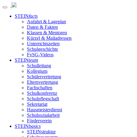
STEIN
facts
Anfahrt & Lageplan
Daten & Fakten
Klassen & Mentoren
Kürzel & Mailadressen
Unterrichtszeiten
Schulgeschichte
FvSG-Videos
STEIN
team
Schulleitung
Kollegium
Schülervertretung
Elternvertretung
Fachschaften
Schulkonferenz
Schulpflegschaft
Sekretariat
Hausmeisterdienst
Schulsozialarbeit
Förderverein
STEIN
basics
STEINstruktur