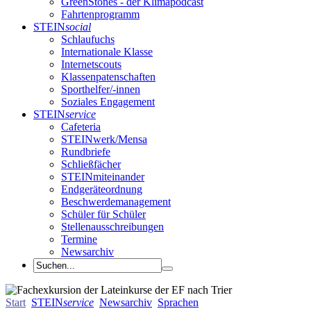
GreenStones - der Klimapodcast
Fahrtenprogramm
STEIN
social
Schlaufuchs
Internationale Klasse
Internetscouts
Klassenpatenschaften
Sporthelfer/-innen
Soziales Engagement
STEIN
service
Cafeteria
STEINwerk/Mensa
Rundbriefe
Schließfächer
STEINmiteinander
Endgeräteordnung
Beschwerdemanagement
Schüler für Schüler
Stellenausschreibungen
Termine
Newsarchiv
Start
STEIN
service
Newsarchiv
Sprachen