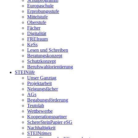
Schulprogramm
Europaschule
Erprobungsstufe
Mittelstufe
Oberstufe
Fächer
Digitalität
FREIraum
KeSs
Lesen und Schreiben
Beratungskonzept
Schutzkonzept
Berufswahlorientierung
STEIN
life
Unser Ganztag
Projektarbeit
Neigungsfächer
AGs
Begabungsförderung
Teutolab
Wettbewerbe
Kooperationspartner
SchereSteinPapier eSG
Nachhaltigkeit
STEIN
times