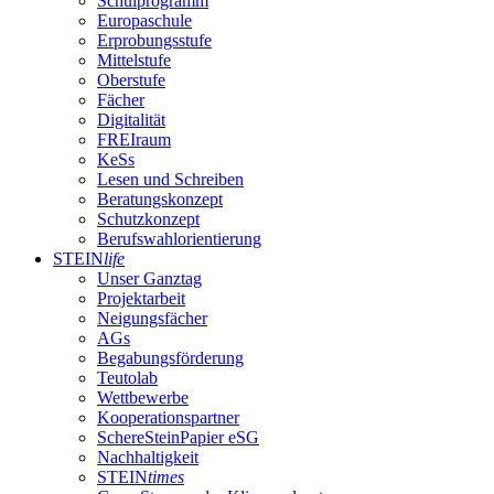
Schulprogramm
Europaschule
Erprobungsstufe
Mittelstufe
Oberstufe
Fächer
Digitalität
FREIraum
KeSs
Lesen und Schreiben
Beratungskonzept
Schutzkonzept
Berufswahlorientierung
STEIN
life
Unser Ganztag
Projektarbeit
Neigungsfächer
AGs
Begabungsförderung
Teutolab
Wettbewerbe
Kooperationspartner
SchereSteinPapier eSG
Nachhaltigkeit
STEIN
times