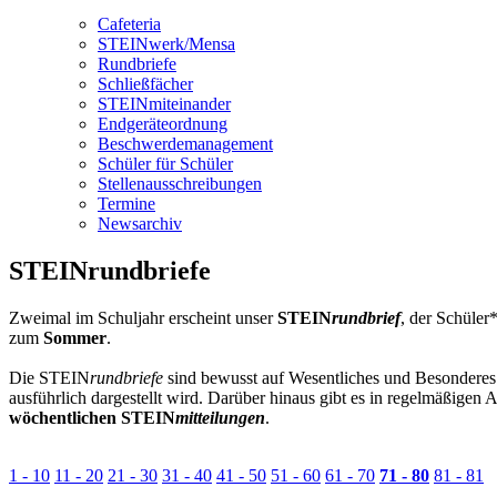
Cafeteria
STEINwerk/Mensa
Rundbriefe
Schließfächer
STEINmiteinander
Endgeräteordnung
Beschwerdemanagement
Schüler für Schüler
Stellenausschreibungen
Termine
Newsarchiv
STEINrundbriefe
Zweimal im Schuljahr erscheint unser
STEIN
rundbrief
, der Schüler
zum
Sommer
.
Die STEIN
rundbriefe
sind bewusst auf Wesentliches und Besonderes r
ausführlich dargestellt wird. Darüber hinaus gibt es in regelmäßigen
wöchentlichen STEIN
mitteilungen
.
1 - 10
11 - 20
21 - 30
31 - 40
41 - 50
51 - 60
61 - 70
71 - 80
81 - 81