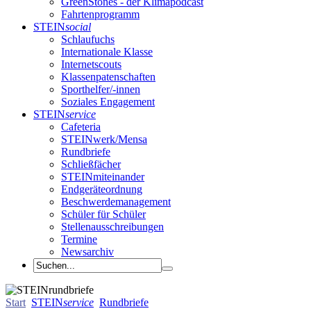
GreenStones - der Klimapodcast
Fahrtenprogramm
STEIN
social
Schlaufuchs
Internationale Klasse
Internetscouts
Klassenpatenschaften
Sporthelfer/-innen
Soziales Engagement
STEIN
service
Cafeteria
STEINwerk/Mensa
Rundbriefe
Schließfächer
STEINmiteinander
Endgeräteordnung
Beschwerdemanagement
Schüler für Schüler
Stellenausschreibungen
Termine
Newsarchiv
Start
STEIN
service
Rundbriefe