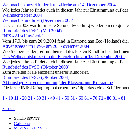
Weihnachtskonzert in der Kreuzkirche am 14. Dezember 2004
Wie jedes Jahr so findet auch in diesem Jahr zur Einstimmung auf das
Weihnachtsbrief 2004
Weihnachtsrundbrief (Dezember 2003)
Das Jahr 2003 war für unsere Schulentwicklung wieder ein ereignisrei
Rundbrief des FvSG (Mai 2004)
INIS - Abschlussbericht
Vom 17.9. bis zum 20.9.2004 fand in Egmond aan Zee (Holland) die Ab
Adventsbasar im FvSG am 26. November 2004
Wie Sie bereits der Terminübersicht des letzten Rundbriefs entnehme
Das Weihnachtskonzert in der Kreuzkirche am 18. Dezember 200...
Wie jedes Jahr so findet auch in diesem Jahr zur Einstimmung auf das
Rundbrief des FvSG (Oktober 2003)
Zum zweiten Male erscheint unserer Rundbrief.
Rundbrief des FvSG (Oktober 2004)
Aktionstage zur Verschönerung der Klassen- und Kursräume
Die letzte INIS-Befragung hat erneut bestätigt, dass viele Schülerinn
1 - 10
11 - 20
21 - 30
31 - 40
41 - 50
51 - 60
61 - 70
71 - 80
81 - 81
zurück
STEIN
service
Cafeteria
STEINwerk/Mensa