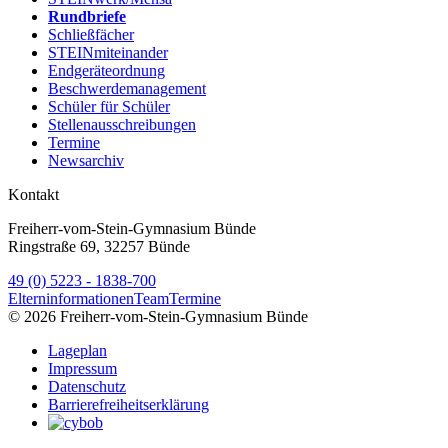
Rundbriefe
Schließfächer
STEINmiteinander
Endgeräteordnung
Beschwerdemanagement
Schüler für Schüler
Stellenausschreibungen
Termine
Newsarchiv
Kontakt
Freiherr-vom-Stein-Gymnasium Bünde
Ringstraße 69, 32257 Bünde
49 (0) 5223 - 1838-700
Elterninformationen
Team
Termine
© 2026 Freiherr-vom-Stein-Gymnasium Bünde
Lageplan
Impressum
Datenschutz
Barrierefreiheitserklärung