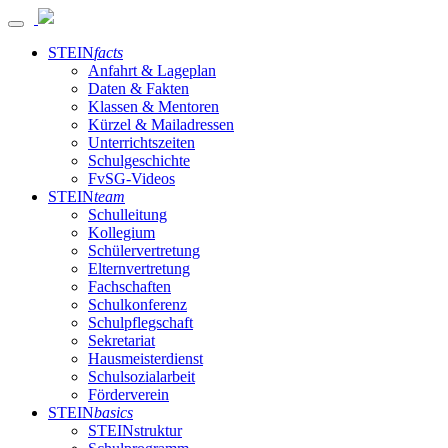
STEIN
facts
Anfahrt & Lageplan
Daten & Fakten
Klassen & Mentoren
Kürzel & Mailadressen
Unterrichtszeiten
Schulgeschichte
FvSG-Videos
STEIN
team
Schulleitung
Kollegium
Schülervertretung
Elternvertretung
Fachschaften
Schulkonferenz
Schulpflegschaft
Sekretariat
Hausmeisterdienst
Schulsozialarbeit
Förderverein
STEIN
basics
STEINstruktur