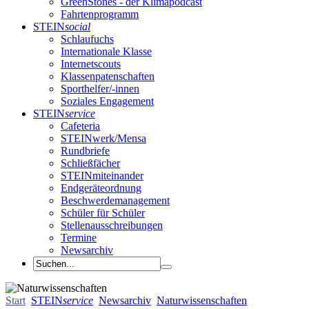
GreenStones - der Klimapodcast
Fahrtenprogramm
STEIN
social
Schlaufuchs
Internationale Klasse
Internetscouts
Klassenpatenschaften
Sporthelfer/-innen
Soziales Engagement
STEIN
service
Cafeteria
STEINwerk/Mensa
Rundbriefe
Schließfächer
STEINmiteinander
Endgeräteordnung
Beschwerdemanagement
Schüler für Schüler
Stellenausschreibungen
Termine
Newsarchiv
Start
STEIN
service
Newsarchiv
Naturwissenschaften