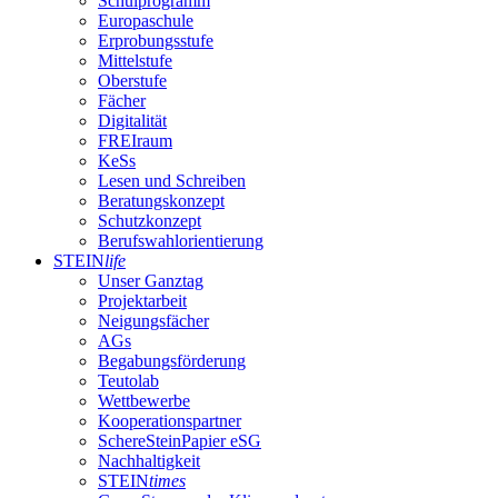
Schulprogramm
Europaschule
Erprobungsstufe
Mittelstufe
Oberstufe
Fächer
Digitalität
FREIraum
KeSs
Lesen und Schreiben
Beratungskonzept
Schutzkonzept
Berufswahlorientierung
STEIN
life
Unser Ganztag
Projektarbeit
Neigungsfächer
AGs
Begabungsförderung
Teutolab
Wettbewerbe
Kooperationspartner
SchereSteinPapier eSG
Nachhaltigkeit
STEIN
times