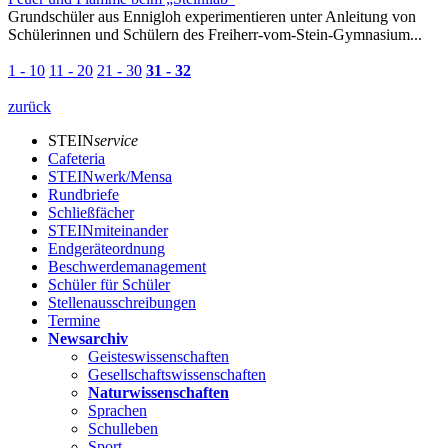
Grundschüler aus Ennigloh experimentieren unter Anleitung von
Schülerinnen und Schülern des Freiherr-vom-Stein-Gymnasium...
1 - 10
11 - 20
21 - 30
31 - 32
zurück
STEIN
service
Cafeteria
STEINwerk/Mensa
Rundbriefe
Schließfächer
STEINmiteinander
Endgeräteordnung
Beschwerdemanagement
Schüler für Schüler
Stellenausschreibungen
Termine
Newsarchiv
Geisteswissenschaften
Gesellschaftswissenschaften
Naturwissenschaften
Sprachen
Schulleben
Sport