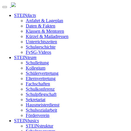
STEIN
facts
Anfahrt & Lageplan
Daten & Fakten
Klassen & Mentoren
Kürzel & Mailadressen
Unterrichtszeiten
Schulgeschichte
FvSG-Videos
STEIN
team
Schulleitung
Kollegium
Schülervertretung
Elternvertretung
Fachschaften
Schulkonferenz
Schulpflegschaft
Sekretariat
Hausmeisterdienst
Schulsozialarbeit
Förderverein
STEIN
basics
STEINstruktur