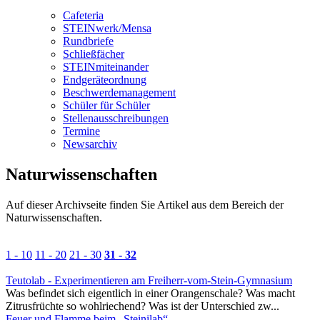
Cafeteria
STEINwerk/Mensa
Rundbriefe
Schließfächer
STEINmiteinander
Endgeräteordnung
Beschwerdemanagement
Schüler für Schüler
Stellenausschreibungen
Termine
Newsarchiv
Naturwissenschaften
Auf dieser
Archivseite
finden Sie Artikel aus dem Bereich der
Naturwissenschaften.
1 - 10
11 - 20
21 - 30
31 - 32
Teutolab - Experimentieren am Freiherr-vom-Stein-Gymnasium
Was befindet sich eigentlich in einer Orangenschale? Was macht
Zitrusfrüchte so wohlriechend? Was ist der Unterschied zw...
Feuer und Flamme beim „Steinilab“