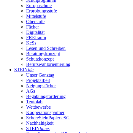
Schulprogramm
Europaschule
Erprobungsstufe
Mittelstufe
Oberstufe
Fächer
Digitalität
FREIraum
KeSs
Lesen und Schreiben
Beratungskonzept
Schutzkonzept
Berufswahlorientierung
STEIN
life
Unser Ganztag
Projektarbeit
Neigungsfächer
AGs
Begabungsförderung
Teutolab
Wettbewerbe
Kooperationspartner
SchereSteinPapier eSG
Nachhaltigkeit
STEIN
times