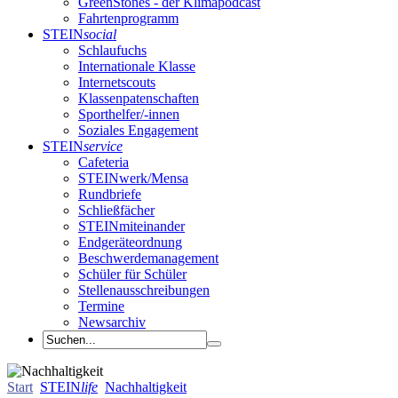
GreenStones - der Klimapodcast
Fahrtenprogramm
STEIN
social
Schlaufuchs
Internationale Klasse
Internetscouts
Klassenpatenschaften
Sporthelfer/-innen
Soziales Engagement
STEIN
service
Cafeteria
STEINwerk/Mensa
Rundbriefe
Schließfächer
STEINmiteinander
Endgeräteordnung
Beschwerdemanagement
Schüler für Schüler
Stellenausschreibungen
Termine
Newsarchiv
Start
STEIN
life
Nachhaltigkeit