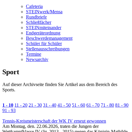
Cafeteria
STEINwerk/Mensa
Rundbriefe
Schließfächer
STEINmiteinander
Endgeräteordnung
Beschwerdemanagement
Schüler für Schüler
Stellenausschreibungen
Termine
Newsarchiv
Sport
Auf dieser
Archivseite
finden Sie Artikel aus dem Bereich des
Sports.
1 - 10
11 - 20
21 - 30
31 - 40
41 - 50
51 - 60
61 - 70
71 - 80
81 - 90
91 - 93
Tennis-Kreismeisterschaft der WK IV erneut gewonnen
Am Montag, den. 22.06.2026, traten die Jungen der
Wettkampfklasse IV (Jg. 2013 - 2015) gegen das Königin-Mathilde-