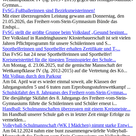
Gymnas...
FvSG-Fußballerinnen sind Bezirksmeisterinnen!
Mit einer überzeugenden Leistung gewann am Donnerstag, den
21.05.2026, das Freiherr-vom-Stein-Gymnasium Bünde das
Endspi...
FvSG stellt die größte Gruppe beim Volkslauf „Gesund beginnt...
Der Volkslauf in Randringhausen/ Klosterbauerschaft ist seit vielen
Jahren Pflichtprogramm für unsere Schülerinnen und S...
Sporthelferinnen und Sporthelfer erhalten Zertifikate und T-...
Das FvSG hat 24 neue Sporthelferinnen und Sporthelfer!
Kreismeistertitel für die jüngsten Tennisspieler der Schule...
Am Montag, d. 23.06.2025, traf die gemischte Mannschaft der
Wettkampfklasse IV (Jg. 2012-2015) auf die Vertretung des Kö...
Mit Vollgas durch den Parkour
Am 04. April war es wieder einmal soweit, alle Klassen der
Jahrgangsstufen 5 und 6 traten zum Erprobungsstufenwettkampf ...
Schulskifahrt des 8. Jahrgangs des Freiherr-vom-Stein-Gymnas...
Die diesjährige Skifahrt des 8. Jahrgangs des Freiherr-vom-Stein-
Gymnasiums führte die Schülerinnen und Schüler erneut i...
Handball: Schulmannschaften überzeugen mit einem Kreismeiste...
Im Handball unserer Schule gab es in letzter Zeit einige Erfolge zu
vermelden...
Volleyball-Schulmannschaft (WK I Mädchen) nimmt starke Entwi...
Am 04.12.2024 nahm eine bunt zusammengewürfelte Volleyball-