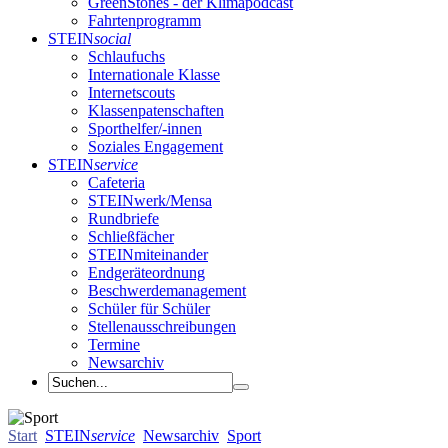
GreenStones - der Klimapodcast
Fahrtenprogramm
STEIN
social
Schlaufuchs
Internationale Klasse
Internetscouts
Klassenpatenschaften
Sporthelfer/-innen
Soziales Engagement
STEIN
service
Cafeteria
STEINwerk/Mensa
Rundbriefe
Schließfächer
STEINmiteinander
Endgeräteordnung
Beschwerdemanagement
Schüler für Schüler
Stellenausschreibungen
Termine
Newsarchiv
Start
STEIN
service
Newsarchiv
Sport