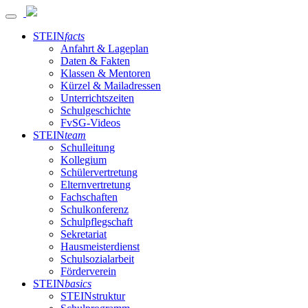
STEIN
facts
Anfahrt & Lageplan
Daten & Fakten
Klassen & Mentoren
Kürzel & Mailadressen
Unterrichtszeiten
Schulgeschichte
FvSG-Videos
STEIN
team
Schulleitung
Kollegium
Schülervertretung
Elternvertretung
Fachschaften
Schulkonferenz
Schulpflegschaft
Sekretariat
Hausmeisterdienst
Schulsozialarbeit
Förderverein
STEIN
basics
STEINstruktur