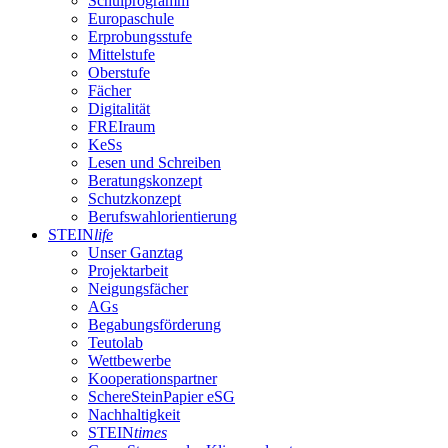
Schulprogramm
Europaschule
Erprobungsstufe
Mittelstufe
Oberstufe
Fächer
Digitalität
FREIraum
KeSs
Lesen und Schreiben
Beratungskonzept
Schutzkonzept
Berufswahlorientierung
STEIN
life
Unser Ganztag
Projektarbeit
Neigungsfächer
AGs
Begabungsförderung
Teutolab
Wettbewerbe
Kooperationspartner
SchereSteinPapier eSG
Nachhaltigkeit
STEIN
times