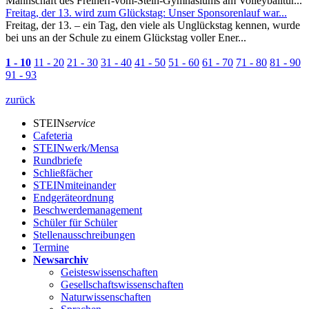
Mannschaft des Freiherr-vom-Stein-Gymnasiums am Volleyballtur...
Freitag, der 13. wird zum Glückstag: Unser Sponsorenlauf war...
Freitag, der 13. – ein Tag, den viele als Unglückstag kennen, wurde
bei uns an der Schule zu einem Glückstag voller Ener...
1 - 10
11 - 20
21 - 30
31 - 40
41 - 50
51 - 60
61 - 70
71 - 80
81 - 90
91 - 93
zurück
STEIN
service
Cafeteria
STEINwerk/Mensa
Rundbriefe
Schließfächer
STEINmiteinander
Endgeräteordnung
Beschwerdemanagement
Schüler für Schüler
Stellenausschreibungen
Termine
Newsarchiv
Geisteswissenschaften
Gesellschaftswissenschaften
Naturwissenschaften