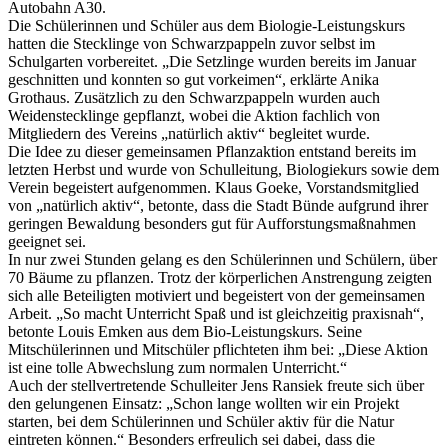
Autobahn A30.
Die Schülerinnen und Schüler aus dem Biologie-Leistungskurs
hatten die Stecklinge von Schwarzpappeln zuvor selbst im
Schulgarten vorbereitet. „Die Setzlinge wurden bereits im Januar
geschnitten und konnten so gut vorkeimen“, erklärte Anika
Grothaus. Zusätzlich zu den Schwarzpappeln wurden auch
Weidenstecklinge gepflanzt, wobei die Aktion fachlich von
Mitgliedern des Vereins „natürlich aktiv“ begleitet wurde.
Die Idee zu dieser gemeinsamen Pflanzaktion entstand bereits im
letzten Herbst und wurde von Schulleitung, Biologiekurs sowie dem
Verein begeistert aufgenommen. Klaus Goeke, Vorstandsmitglied
von „natürlich aktiv“, betonte, dass die Stadt Bünde aufgrund ihrer
geringen Bewaldung besonders gut für Aufforstungsmaßnahmen
geeignet sei.
In nur zwei Stunden gelang es den Schülerinnen und Schülern, über
70 Bäume zu pflanzen. Trotz der körperlichen Anstrengung zeigten
sich alle Beteiligten motiviert und begeistert von der gemeinsamen
Arbeit. „So macht Unterricht Spaß und ist gleichzeitig praxisnah“,
betonte Louis Emken aus dem Bio-Leistungskurs. Seine
Mitschülerinnen und Mitschüler pflichteten ihm bei: „Diese Aktion
ist eine tolle Abwechslung zum normalen Unterricht.“
Auch der stellvertretende Schulleiter Jens Ransiek freute sich über
den gelungenen Einsatz: „Schon lange wollten wir ein Projekt
starten, bei dem Schülerinnen und Schüler aktiv für die Natur
eintreten können.“ Besonders erfreulich sei dabei, dass die