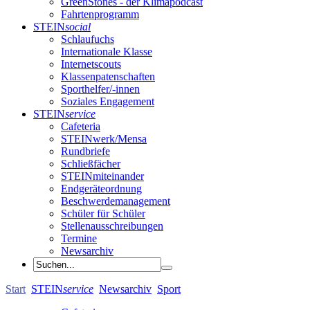
GreenStones - der Klimapodcast
Fahrtenprogramm
STEIN
social
Schlaufuchs
Internationale Klasse
Internetscouts
Klassenpatenschaften
Sporthelfer/-innen
Soziales Engagement
STEIN
service
Cafeteria
STEINwerk/Mensa
Rundbriefe
Schließfächer
STEINmiteinander
Endgeräteordnung
Beschwerdemanagement
Schüler für Schüler
Stellenausschreibungen
Termine
Newsarchiv
Start
STEIN
service
Newsarchiv
Sport