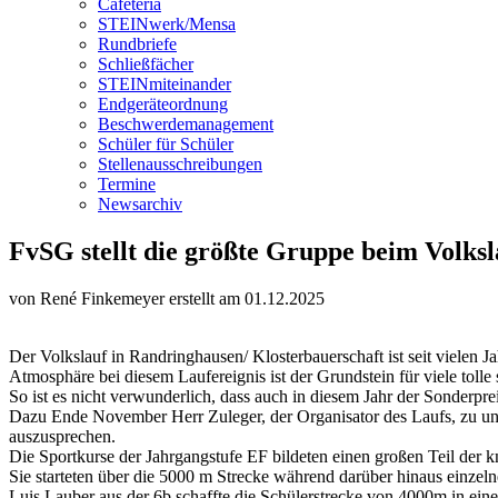
Cafeteria
STEINwerk/Mensa
Rundbriefe
Schließfächer
STEINmiteinander
Endgeräteordnung
Beschwerdemanagement
Schüler für Schüler
Stellenausschreibungen
Termine
Newsarchiv
FvSG stellt die größte Gruppe beim Volk
von René Finkemeyer
erstellt am 01.12.2025
Der Volkslauf in Randringhausen/ Klosterbauerschaft ist seit vielen 
Atmosphäre bei diesem Laufereignis ist der Grundstein für viele tolle
So ist es nicht verwunderlich, dass auch in diesem Jahr der Sonderp
Dazu Ende November Herr Zuleger, der Organisator des Laufs, zu un
auszusprechen.
Die Sportkurse der Jahrgangstufe EF bildeten einen großen Teil der k
Sie starteten über die 5000 m Strecke während darüber hinaus einzel
Luis Lauber aus der 6b schaffte die Schülerstrecke von 4000m in einer