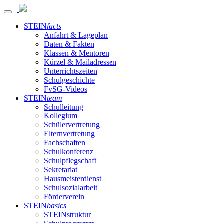
STEIN
facts
Anfahrt & Lageplan
Daten & Fakten
Klassen & Mentoren
Kürzel & Mailadressen
Unterrichtszeiten
Schulgeschichte
FvSG-Videos
STEIN
team
Schulleitung
Kollegium
Schülervertretung
Elternvertretung
Fachschaften
Schulkonferenz
Schulpflegschaft
Sekretariat
Hausmeisterdienst
Schulsozialarbeit
Förderverein
STEIN
basics
STEINstruktur