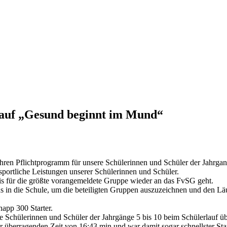
slauf „Gesund beginnt im Mund“
Jahren Pflichtprogramm für unsere Schülerinnen und Schüler der Jahrgan
 sportliche Leistungen unserer Schülerinnen und Schüler.
reis für die größte vorangemeldete Gruppe wieder an das FvSG geht.
s in die Schule, um die beteiligten Gruppen auszuzeichnen und den L
napp 300 Starter.
ne Schülerinnen und Schüler der Jahrgänge 5 bis 10 beim Schülerlauf ü
 überragenden Zeit von 16:43 min und war damit sogar schnellster Start