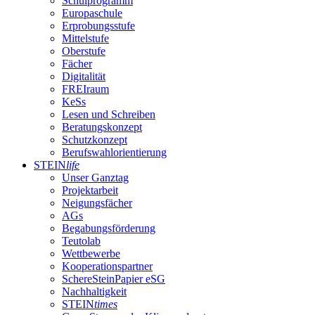
Schulprogramm
Europaschule
Erprobungsstufe
Mittelstufe
Oberstufe
Fächer
Digitalität
FREIraum
KeSs
Lesen und Schreiben
Beratungskonzept
Schutzkonzept
Berufswahlorientierung
STEIN
life
Unser Ganztag
Projektarbeit
Neigungsfächer
AGs
Begabungsförderung
Teutolab
Wettbewerbe
Kooperationspartner
SchereSteinPapier eSG
Nachhaltigkeit
STEIN
times