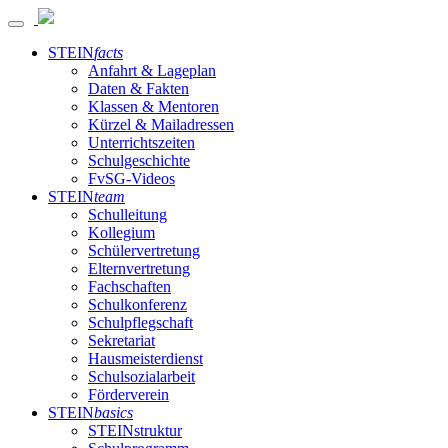
STEIN
facts
Anfahrt & Lageplan
Daten & Fakten
Klassen & Mentoren
Kürzel & Mailadressen
Unterrichtszeiten
Schulgeschichte
FvSG-Videos
STEIN
team
Schulleitung
Kollegium
Schülervertretung
Elternvertretung
Fachschaften
Schulkonferenz
Schulpflegschaft
Sekretariat
Hausmeisterdienst
Schulsozialarbeit
Förderverein
STEIN
basics
STEINstruktur