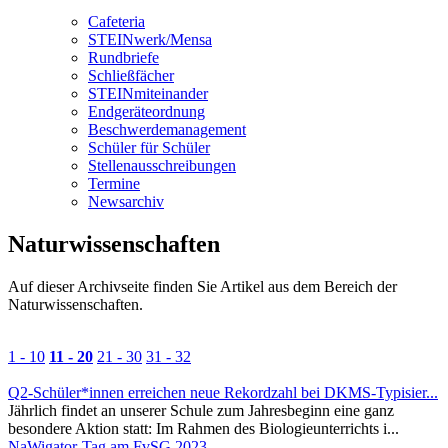
Cafeteria
STEINwerk/Mensa
Rundbriefe
Schließfächer
STEINmiteinander
Endgeräteordnung
Beschwerdemanagement
Schüler für Schüler
Stellenausschreibungen
Termine
Newsarchiv
Naturwissenschaften
Auf dieser
Archivseite
finden Sie Artikel aus dem Bereich der
Naturwissenschaften.
1 - 10
11 - 20
21 - 30
31 - 32
Q2-Schüler*innen erreichen neue Rekordzahl bei DKMS-Typisier...
Jährlich findet an unserer Schule zum Jahresbeginn eine ganz
besondere Aktion statt: Im Rahmen des Biologieunterrichts i...
NaWigator-Tag am FvSG 2023