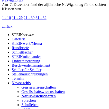
NaWigatortag
Am 7. Dezember fand der alljährliche NaWigatortag für die siebten
Klassen statt.
1 - 10
11 - 20
21 - 30
31 - 32
zurück
STEIN
service
Cafeteria
STEINwerk/Mensa
Rundbriefe
Schließfächer
STEINmiteinander
Endgeräteordnung
Beschwerdemanagement
Schüler für Schüler
Stellenausschreibungen
Termine
Newsarchiv
Geisteswissenschaften
Gesellschaftswissenschaften
Naturwissenschaften
Sprachen
Schulleben