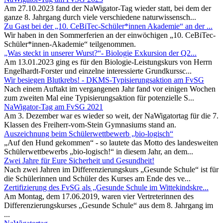
Am 27.10.2023 fand der NaWigator-Tag wieder statt, bei dem der
ganze 8. Jahrgang durch viele verschiedene naturwissensch...
Zu Gast bei der „10. CeBiTec-Schüler*innen Akademie“ an der ...
Wir haben in den Sommerferien an der einwöchigen „10. CeBiTec-
Schüler*innen-Akademie“ teilgenommen.
„Was steckt in unserer Wurst?“- Biologie Exkursion der Q2...
Am 13.01.2023 ging es für den Biologie-Leistungskurs von Herrn
Engelhardt-Forster und einzelne interessierte Grundkurssc...
Wir besiegen Blutkrebs! - DKMS-Typisierungsaktion am FvSG
Nach einem Auftakt im vergangenen Jahr fand vor einigen Wochen
zum zweiten Mal eine Typisierungsaktion für potenzielle S...
NaWigator-Tag am FvSG 2021
Am 3. Dezember war es wieder so weit, der NaWigatortag für die 7.
Klassen des Freiherr-vom-Stein Gymnasiums stand an.
Auszeichnung beim Schülerwettbewerb „bio-logisch“
„Auf den Hund gekommen“ - so lautete das Motto des landesweiten
Schülerwettbewerbs „bio-logisch!“ in diesem Jahr, an dem...
Zwei Jahre für Eure Sicherheit und Gesundheit!
Nach zwei Jahren im Differenzierungskurs „Gesunde Schule“ ist für
die Schülerinnen und Schüler des Kurses am Ende des ve...
Zertifizierung des FvSG als „Gesunde Schule im Wittekindskre...
Am Montag, dem 17.06.2019, waren vier Vertreterinnen des
Differenzierungskurses „Gesunde Schule“ aus dem 8. Jahrgang im
...