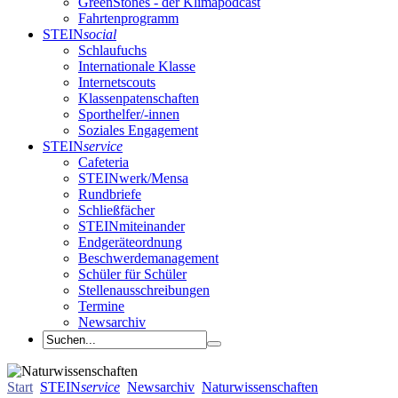
GreenStones - der Klimapodcast
Fahrtenprogramm
STEIN
social
Schlaufuchs
Internationale Klasse
Internetscouts
Klassenpatenschaften
Sporthelfer/-innen
Soziales Engagement
STEIN
service
Cafeteria
STEINwerk/Mensa
Rundbriefe
Schließfächer
STEINmiteinander
Endgeräteordnung
Beschwerdemanagement
Schüler für Schüler
Stellenausschreibungen
Termine
Newsarchiv
Start
STEIN
service
Newsarchiv
Naturwissenschaften