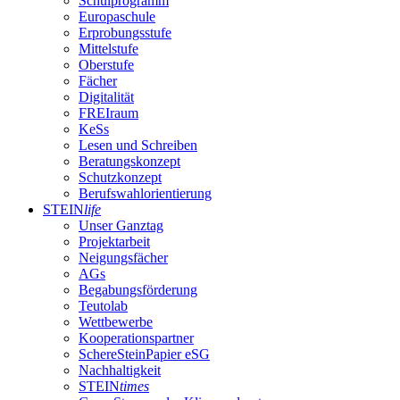
Schulprogramm
Europaschule
Erprobungsstufe
Mittelstufe
Oberstufe
Fächer
Digitalität
FREIraum
KeSs
Lesen und Schreiben
Beratungskonzept
Schutzkonzept
Berufswahlorientierung
STEIN
life
Unser Ganztag
Projektarbeit
Neigungsfächer
AGs
Begabungsförderung
Teutolab
Wettbewerbe
Kooperationspartner
SchereSteinPapier eSG
Nachhaltigkeit
STEIN
times